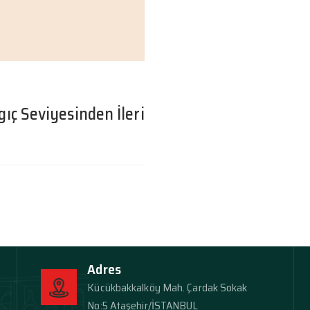
ıç Seviyesinden İleri
Adres
Kücükbakkalköy Mah. Çardak Sokak
No:5 Ataşehir/İSTANBUL