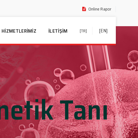
Online Rapor
[EN]
HIZMETLERIMIZ
İLETIŞIM
[TR]
netik Tanı