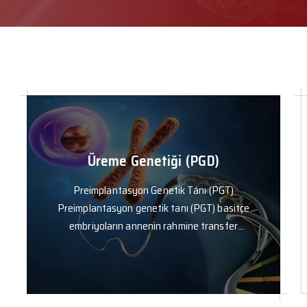
Üreme Genetiği (PGD)
Preimplantasyon Genetik Tanı (PGT)
Preimplantasyon genetik tanı (PGT) basitçe
embriyoların annenin rahmine transfer
edilmeden önce genetik olarak test
edilmesidir. Monog