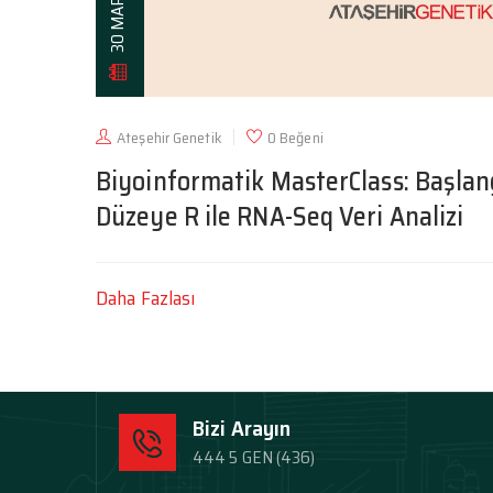
30 MAR 2024
Ateşehir Genetik
0 Beğeni
Biyoinformatik MasterClass: Başlang
Düzeye R ile RNA-Seq Veri Analizi
Daha Fazlası
Bizi Arayın
444 5 GEN (436)