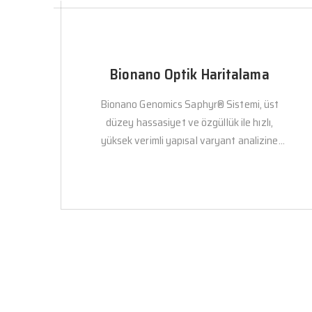
Bionano Optik Haritalama
Bionano Genomics Saphyr® Sistemi, üst
düzey hassasiyet ve özgüllük ile hızlı,
yüksek verimli yapısal varyant analizine
yönelik bir genom görüntüleme platformudur.