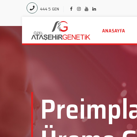
444 5 GEN
ANASAYFA
Preimpl