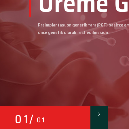
Üreme G
Preimplantasyon genetik tanı (PGT) basitçe em
önce genetik olarak test edilmesidir.
0 1
/
0 1